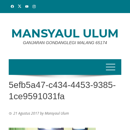
Skip
to
content
MANSYAUL ULUM
GANJARAN GONDANGLEGI MALANG 65174
5efb5a47-c434-4453-9385-
1ce9591031fa
21 Agustus 2017
by
Mansyaul Ulum