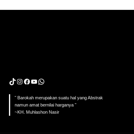
TikTok
Instagram
Facebook
YouTube
WhatsApp
" Barokah merupakan suatu hal yang Abstrak
namun amat bernilai harganya "
~KH. Muhlashon Nasir