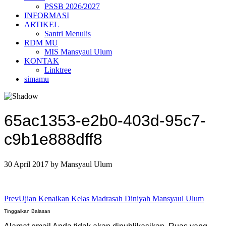
PSSB 2026/2027
INFORMASI
ARTIKEL
Santri Menulis
RDM MU
MIS Mansyaul Ulum
KONTAK
Linktree
simamu
65ac1353-e2b0-403d-95c7-
c9b1e888dff8
30 April 2017
by
Mansyaul Ulum
Prev
Ujian Kenaikan Kelas Madrasah Diniyah Mansyaul Ulum
Tinggalkan Balasan