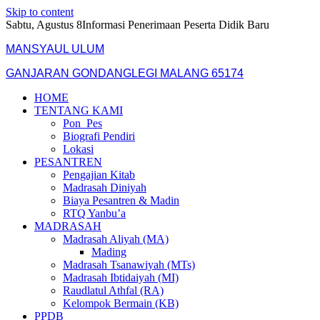
Skip to content
Sabtu, Agustus 8
Informasi Penerimaan Peserta Didik Baru
MANSYAUL ULUM
GANJARAN GONDANGLEGI MALANG 65174
HOME
TENTANG KAMI
Pon_Pes
Biografi Pendiri
Lokasi
PESANTREN
Pengajian Kitab
Madrasah Diniyah
Biaya Pesantren & Madin
RTQ Yanbu’a
MADRASAH
Madrasah Aliyah (MA)
Mading
Madrasah Tsanawiyah (MTs)
Madrasah Ibtidaiyah (MI)
Raudlatul Athfal (RA)
Kelompok Bermain (KB)
PPDB