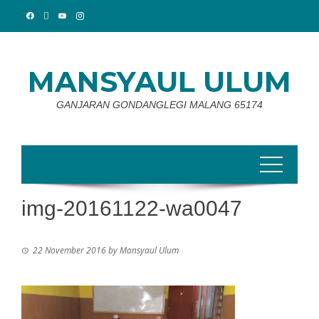
Skip
to
content
MANSYAUL ULUM
GANJARAN GONDANGLEGI MALANG 65174
img-20161122-wa0047
22 November 2016
by
Mansyaul Ulum