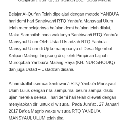
Belajar Al-Qur’an Telah dipelajari dengan metode YANBU’A
hari demi hari Santriwan/i RTQ Yanbu’a Mansyaul Ulum
telah mempelajarinya hafalan demi hafalan telah dilalui,
Maka Sampailah pada waktunya Santriwan/i RTQ Yanbu’a
Mansyaul Ulum Oleh Ustad Ustadzah RTQ Yanbu’a
Mansyaul Ulum di Uji kemampuanya di Desa Ngembul
Kalipari Malang, langsung di uji oleh Pimpinan Lajnah
Muroqobah Yanbua’a Malang Raya (KH. NUR SHODIQ)
dan juga Ustad – Ustadzah disana.
Alhamdulillah semua Santriwan/i RTQ Yanbu’a Mansyaul
Ulum Lulus dengan nilai sempurna, belum sampai disitu
ujian mereka selesai , hari demi hari telah dilewati dengan
menyiapkan diri untuk di wisuda, Pada Jum’at , 27 Januari
2017 Ba’da Magrib waktu wisuda RTQ YANBU’A
MANSYAUL ULUM telah tiba.