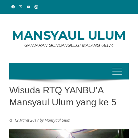
Skip
to
content
MANSYAUL ULUM
GANJARAN GONDANGLEGI MALANG 65174
Wisuda RTQ YANBU’A
Mansyaul Ulum yang ke 5
12 Maret 2017
by
Mansyaul Ulum