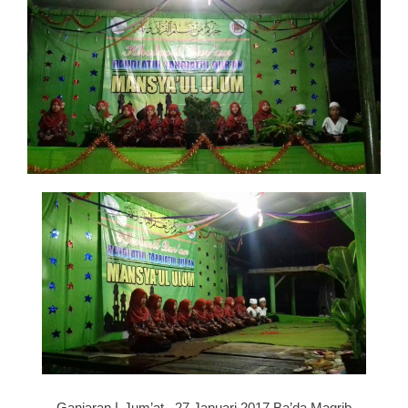
Ganjaran ⌊ Jum’at , 27 Januari 2017 Ba’da Magrib