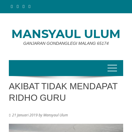
Skip
to
content
MANSYAUL ULUM
GANJARAN GONDANGLEGI MALANG 65174
AKIBAT TIDAK MENDAPAT
RIDHO GURU
21 Januari 2019
by
Mansyaul Ulum