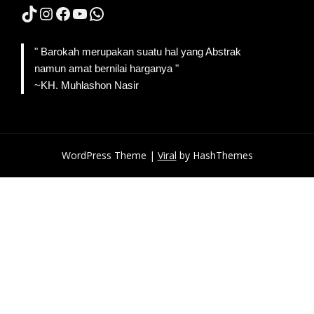
TikTok
Instagram
Facebook
YouTube
WhatsApp
" Barokah merupakan suatu hal yang Abstrak
namun amat bernilai harganya "
~KH. Muhlashon Nasir
WordPress Theme |
Viral
by HashThemes