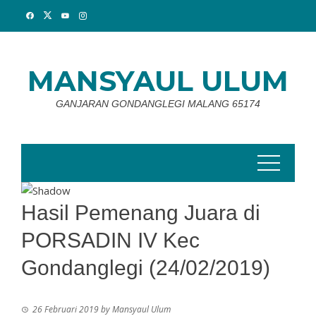
Skip
to
content
MANSYAUL ULUM
GANJARAN GONDANGLEGI MALANG 65174
Hasil Pemenang Juara di
PORSADIN IV Kec
Gondanglegi (24/02/2019)
26 Februari 2019
by
Mansyaul Ulum