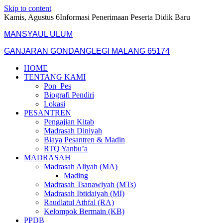
Skip to content
Kamis, Agustus 6
Informasi Penerimaan Peserta Didik Baru
MANSYAUL ULUM
GANJARAN GONDANGLEGI MALANG 65174
HOME
TENTANG KAMI
Pon_Pes
Biografi Pendiri
Lokasi
PESANTREN
Pengajian Kitab
Madrasah Diniyah
Biaya Pesantren & Madin
RTQ Yanbu’a
MADRASAH
Madrasah Aliyah (MA)
Mading
Madrasah Tsanawiyah (MTs)
Madrasah Ibtidaiyah (MI)
Raudlatul Athfal (RA)
Kelompok Bermain (KB)
PPDB