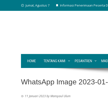
Skip
Jumat, Agustus 7
Informasi Penerimaan Peserta D
to
content
HOME
TENTANG KAMI
PESANTREN
MAD
WhatsApp Image 2023-01-1
11 Januari 2023
by
Mansyaul Ulum