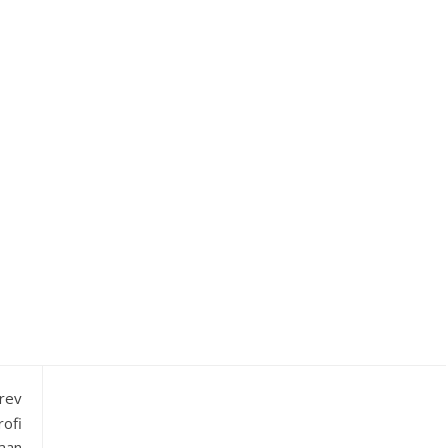
rev
rofi
aan