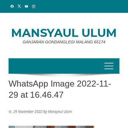
Skip
to
content
MANSYAUL ULUM
GANJARAN GONDANGLEGI MALANG 65174
WhatsApp Image 2022-11-
29 at 16.46.47
29 November 2022
by
Mansyaul Ulum