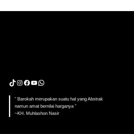
TikTok
Instagram
Facebook
YouTube
WhatsApp
" Barokah merupakan suatu hal yang Abstrak
namun amat bernilai harganya "
~KH. Muhlashon Nasir