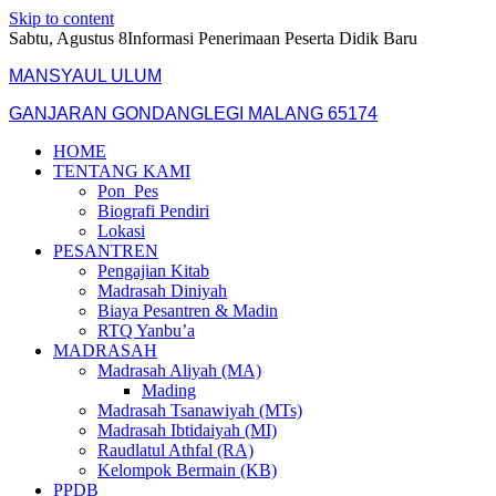
Skip to content
Sabtu, Agustus 8
Informasi Penerimaan Peserta Didik Baru
MANSYAUL ULUM
GANJARAN GONDANGLEGI MALANG 65174
HOME
TENTANG KAMI
Pon_Pes
Biografi Pendiri
Lokasi
PESANTREN
Pengajian Kitab
Madrasah Diniyah
Biaya Pesantren & Madin
RTQ Yanbu’a
MADRASAH
Madrasah Aliyah (MA)
Mading
Madrasah Tsanawiyah (MTs)
Madrasah Ibtidaiyah (MI)
Raudlatul Athfal (RA)
Kelompok Bermain (KB)
PPDB