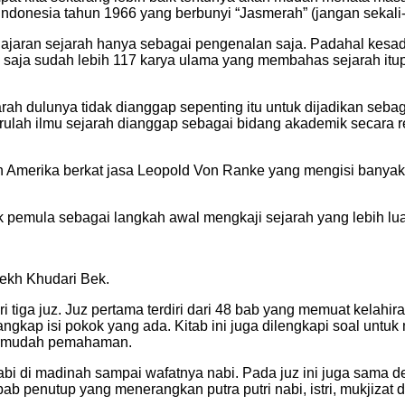
ndonesia tahun 1966 yang berbunyi “Jasmerah” (jangan sekali-
lajaran sejarah hanya sebagai pengenalan saja. Padahal kesa
i saja sudah lebih 117 karya ulama yang membahas sejarah itupun
rah dulunya tidak dianggap sepenting itu untuk dijadikan seba
barulah ilmu sejarah dianggap sebagai bidang akademik secara r
 Amerika berkat jasa Leopold Von Ranke yang mengisi banyak 
uk pemula sebagai langkah awal mengkaji sejarah yang lebih lu
yekh Khudari Bek.
 dari tiga juz. Juz pertama terdiri dari 48 bab yang memuat ke
ngkap isi pokok yang ada. Kitab ini juga dilengkapi soal unt
permudah pemahaman.
abi di madinah sampai wafatnya nabi. Pada juz ini juga sama 
b penutup yang menerangkan putra putri nabi, istri, mukjizat da