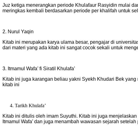
Juz ketiga menerangkan periode Khulafaur Rasyidin mulai dar
meringkas kembali berdasarkan periode per khalifah untuk sele
2. Nurul Yaqin
Kitab ini merupakan karya ulama besar, pengajar di universi
dari materi yang ada kitab ini sangat cocok sekali untuk m
3. Itmamul Wafa’ fi Siratil Khulafa’
Kitab ini juga karangan beliau yakni Syekh Khudari Bek yang 
kitab ini
Tarikh Khulafa’
Kitab ini ditulis oleh imam Suyuthi. Kitab ini juga menjelask
Itmamul Wafa’ dan juga menambah wawasan sejarah setelah p