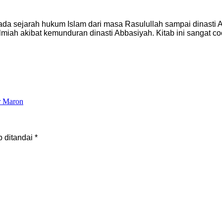
s pada sejarah hukum Islam dari masa Rasulullah sampai dinasti
ilmiah akibat kemunduran dinasti Abbasiyah. Kitab ini sangat
r Maron
b ditandai
*