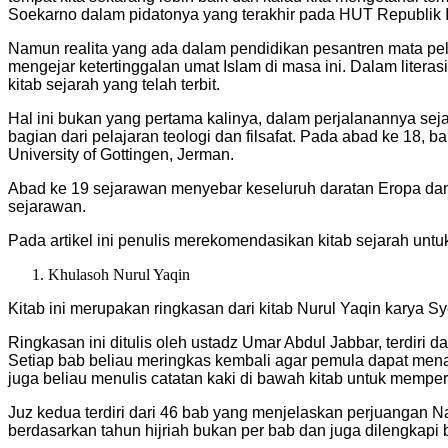
Soekarno dalam pidatonya yang terakhir pada HUT Republik I
Namun realita yang ada dalam pendidikan pesantren mata pe
mengejar ketertinggalan umat Islam di masa ini. Dalam literas
kitab sejarah yang telah terbit.
Hal ini bukan yang pertama kalinya, dalam perjalanannya seja
bagian dari pelajaran teologi dan filsafat. Pada abad ke 18, 
University of Gottingen, Jerman.
Abad ke 19 sejarawan menyebar keseluruh daratan Eropa dan
sejarawan.
Pada artikel ini penulis merekomendasikan kitab sejarah unt
Khulasoh Nurul Yaqin
Kitab ini merupakan ringkasan dari kitab Nurul Yaqin karya S
Ringkasan ini ditulis oleh ustadz Umar Abdul Jabbar, terdiri
Setiap bab beliau meringkas kembali agar pemula dapat mena
juga beliau menulis catatan kaki di bawah kitab untuk mem
Juz kedua terdiri dari 46 bab yang menjelaskan perjuangan N
berdasarkan tahun hijriah bukan per bab dan juga dilengkapi ba