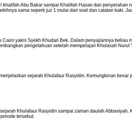
i khalifah Abu Bakar sampai Khalifah Hasan dan penyerahan ny
bihnya sama seperti juz 1 mulai dari soal dan catatan kaki. Jad
tas Cairo yakni Syekh Khudari Bek. Dalam penyajiannya beliau
engembangkan pengetahuan setelah mempelajari Khulasah Nurul 
menjelaskan sejarah Khulafaur Rasyidin. Kemungkinan besar juz
an sejarah Khulafaur Rasyidin sampai zaman daulah Abbasiyah. K
eriode tersebut.