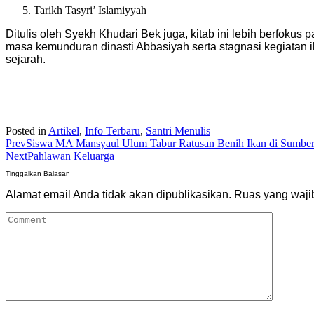
Tarikh Tasyri’ Islamiyyah
Ditulis oleh Syekh Khudari Bek juga, kitab ini lebih berfoku
masa kemunduran dinasti Abbasiyah serta stagnasi kegiatan 
sejarah.
Posted in
Artikel
,
Info Terbaru
,
Santri Menulis
Prev
Siswa MA Mansyaul Ulum Tabur Ratusan Benih Ikan di Sumbe
Next
Pahlawan Keluarga
Tinggalkan Balasan
Alamat email Anda tidak akan dipublikasikan.
Ruas yang waji