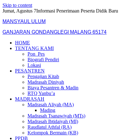
Skip to content
Jumat, Agustus 7
Informasi Penerimaan Peserta Didik Baru
MANSYAUL ULUM
GANJARAN GONDANGLEGI MALANG 65174
HOME
TENTANG KAMI
Pon_Pes
Biografi Pendiri
Lokasi
PESANTREN
Pengajian Kitab
Madrasah Diniyah
Biaya Pesantren & Madin
RTQ Yanbu’a
MADRASAH
Madrasah Aliyah (MA)
Mading
Madrasah Tsanawiyah (MTs)
Madrasah Ibtidaiyah (MI)
Raudlatul Athfal (RA)
Kelompok Bermain (KB)
PPDB