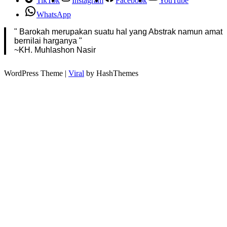
TikTok
Instagram
Facebook
YouTube
WhatsApp
" Barokah merupakan suatu hal yang Abstrak namun amat
bernilai harganya "
~KH. Muhlashon Nasir
WordPress Theme |
Viral
by HashThemes