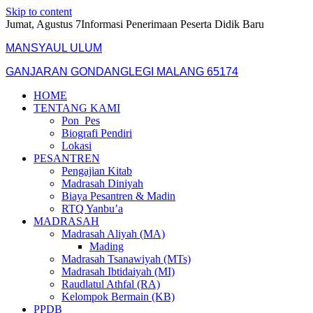
Skip to content
Jumat, Agustus 7
Informasi Penerimaan Peserta Didik Baru
MANSYAUL ULUM
GANJARAN GONDANGLEGI MALANG 65174
HOME
TENTANG KAMI
Pon_Pes
Biografi Pendiri
Lokasi
PESANTREN
Pengajian Kitab
Madrasah Diniyah
Biaya Pesantren & Madin
RTQ Yanbu’a
MADRASAH
Madrasah Aliyah (MA)
Mading
Madrasah Tsanawiyah (MTs)
Madrasah Ibtidaiyah (MI)
Raudlatul Athfal (RA)
Kelompok Bermain (KB)
PPDB