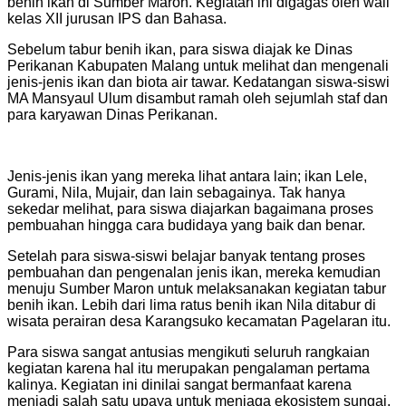
benih ikan di Sumber Maron. Kegiatan ini digagas oleh wali
kelas XII jurusan IPS dan Bahasa.
Sebelum tabur benih ikan, para siswa diajak ke Dinas
Perikanan Kabupaten Malang untuk melihat dan mengenali
jenis-jenis ikan dan biota air tawar. Kedatangan siswa-siswi
MA Mansyaul Ulum disambut ramah oleh sejumlah staf dan
para karyawan Dinas Perikanan.
Jenis-jenis ikan yang mereka lihat antara lain; ikan Lele,
Gurami, Nila, Mujair, dan lain sebagainya. Tak hanya
sekedar melihat, para siswa diajarkan bagaimana proses
pembuahan hingga cara budidaya yang baik dan benar.
Setelah para siswa-siswi belajar banyak tentang proses
pembuahan dan pengenalan jenis ikan, mereka kemudian
menuju Sumber Maron untuk melaksanakan kegiatan tabur
benih ikan. Lebih dari lima ratus benih ikan Nila ditabur di
wisata perairan desa Karangsuko kecamatan Pagelaran itu.
Para siswa sangat antusias mengikuti seluruh rangkaian
kegiatan karena hal itu merupakan pengalaman pertama
kalinya. Kegiatan ini dinilai sangat bermanfaat karena
menjadi salah satu upaya untuk menjaga ekosistem sungai.