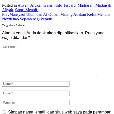
Posted in
Aliyah
,
Artikel
,
Galeri
,
Info Terbaru
,
Madrasah
,
Madrasah
Aliyah
,
Santri Menulis
Prev
Mansyaul Ulum dan Al-Qolam Malang Adakan Kelas Menulis
Next
Kitab Sejarah bagi Pemula
Tinggalkan Balasan
Alamat email Anda tidak akan dipublikasikan.
Ruas yang
wajib ditandai
*
Simpan nama, email, dan situs web saya pada peramban