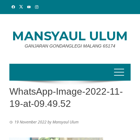
Skip
to
content
MANSYAUL ULUM
GANJARAN GONDANGLEGI MALANG 65174
WhatsApp-Image-2022-11-
19-at-09.49.52
19 November 2022
by
Mansyaul Ulum