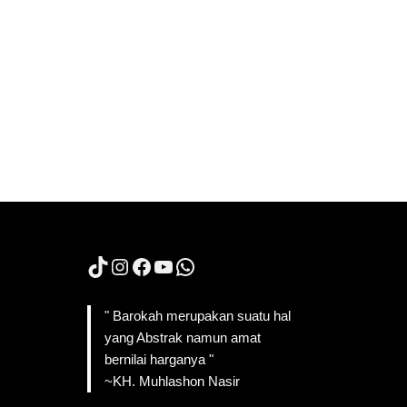
TikTok
Instagram
Facebook
YouTube
WhatsApp
" Barokah merupakan suatu hal
yang Abstrak namun amat
bernilai harganya "
~KH. Muhlashon Nasir