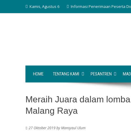
Skip
Kamis, Agustus 6
Informasi Penerimaan Peserta Di
to
content
HOME
TENTANG KAMI
PESANTREN
MAD
Meraih Juara dalam lomba 
Malang Raya
27 Oktober 2019
by
Mansyaul Ulum