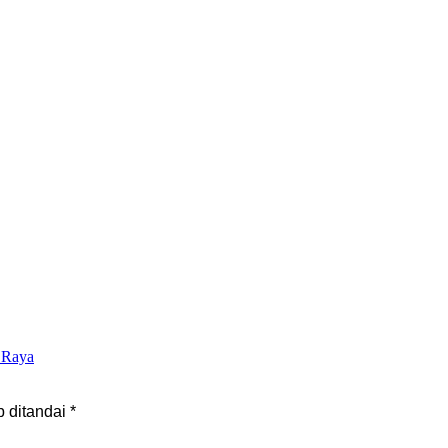
 Raya
b ditandai
*