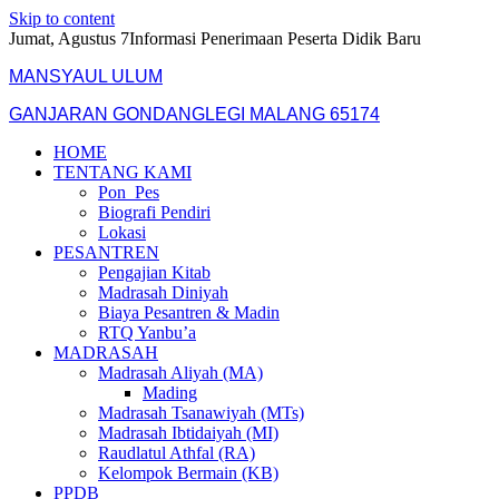
Skip to content
Jumat, Agustus 7
Informasi Penerimaan Peserta Didik Baru
MANSYAUL ULUM
GANJARAN GONDANGLEGI MALANG 65174
HOME
TENTANG KAMI
Pon_Pes
Biografi Pendiri
Lokasi
PESANTREN
Pengajian Kitab
Madrasah Diniyah
Biaya Pesantren & Madin
RTQ Yanbu’a
MADRASAH
Madrasah Aliyah (MA)
Mading
Madrasah Tsanawiyah (MTs)
Madrasah Ibtidaiyah (MI)
Raudlatul Athfal (RA)
Kelompok Bermain (KB)
PPDB