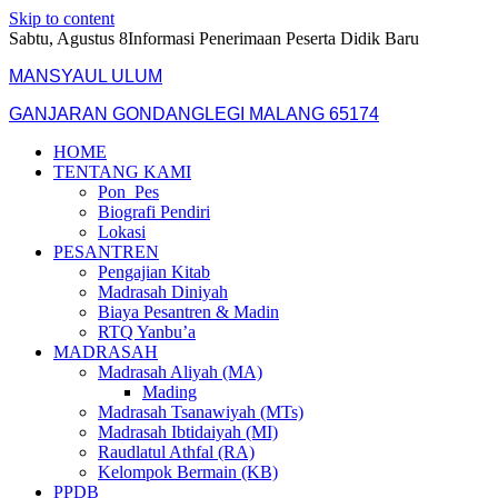
Skip to content
Sabtu, Agustus 8
Informasi Penerimaan Peserta Didik Baru
MANSYAUL ULUM
GANJARAN GONDANGLEGI MALANG 65174
HOME
TENTANG KAMI
Pon_Pes
Biografi Pendiri
Lokasi
PESANTREN
Pengajian Kitab
Madrasah Diniyah
Biaya Pesantren & Madin
RTQ Yanbu’a
MADRASAH
Madrasah Aliyah (MA)
Mading
Madrasah Tsanawiyah (MTs)
Madrasah Ibtidaiyah (MI)
Raudlatul Athfal (RA)
Kelompok Bermain (KB)
PPDB