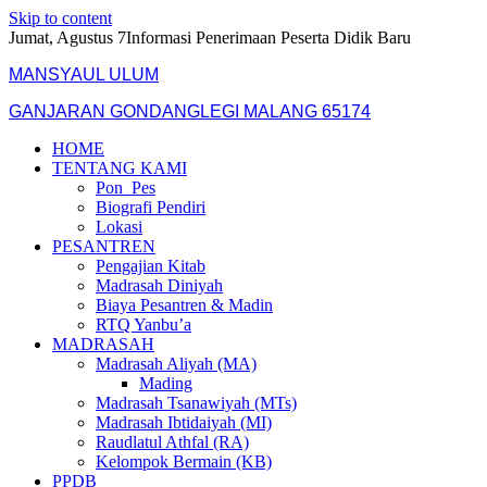
Skip to content
Jumat, Agustus 7
Informasi Penerimaan Peserta Didik Baru
MANSYAUL ULUM
GANJARAN GONDANGLEGI MALANG 65174
HOME
TENTANG KAMI
Pon_Pes
Biografi Pendiri
Lokasi
PESANTREN
Pengajian Kitab
Madrasah Diniyah
Biaya Pesantren & Madin
RTQ Yanbu’a
MADRASAH
Madrasah Aliyah (MA)
Mading
Madrasah Tsanawiyah (MTs)
Madrasah Ibtidaiyah (MI)
Raudlatul Athfal (RA)
Kelompok Bermain (KB)
PPDB