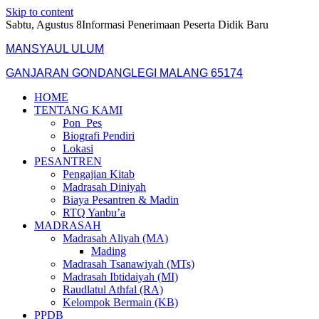
Skip to content
Sabtu, Agustus 8
Informasi Penerimaan Peserta Didik Baru
MANSYAUL ULUM
GANJARAN GONDANGLEGI MALANG 65174
HOME
TENTANG KAMI
Pon_Pes
Biografi Pendiri
Lokasi
PESANTREN
Pengajian Kitab
Madrasah Diniyah
Biaya Pesantren & Madin
RTQ Yanbu’a
MADRASAH
Madrasah Aliyah (MA)
Mading
Madrasah Tsanawiyah (MTs)
Madrasah Ibtidaiyah (MI)
Raudlatul Athfal (RA)
Kelompok Bermain (KB)
PPDB