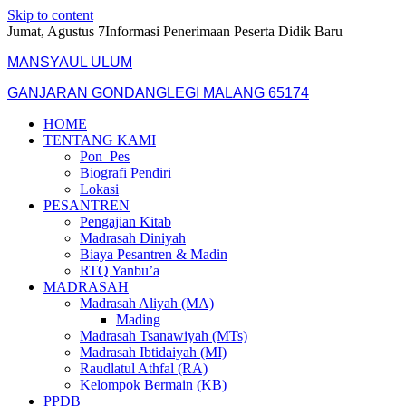
Skip to content
Jumat, Agustus 7
Informasi Penerimaan Peserta Didik Baru
MANSYAUL ULUM
GANJARAN GONDANGLEGI MALANG 65174
HOME
TENTANG KAMI
Pon_Pes
Biografi Pendiri
Lokasi
PESANTREN
Pengajian Kitab
Madrasah Diniyah
Biaya Pesantren & Madin
RTQ Yanbu’a
MADRASAH
Madrasah Aliyah (MA)
Mading
Madrasah Tsanawiyah (MTs)
Madrasah Ibtidaiyah (MI)
Raudlatul Athfal (RA)
Kelompok Bermain (KB)
PPDB