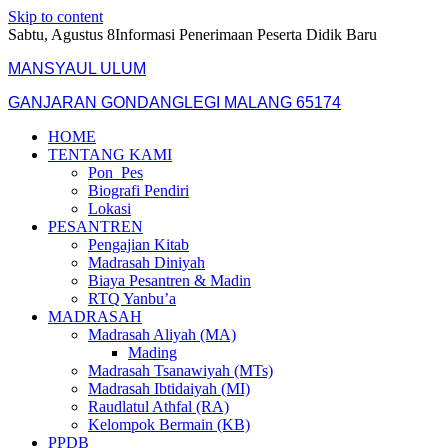
Skip to content
Sabtu, Agustus 8
Informasi Penerimaan Peserta Didik Baru
MANSYAUL ULUM
GANJARAN GONDANGLEGI MALANG 65174
HOME
TENTANG KAMI
Pon_Pes
Biografi Pendiri
Lokasi
PESANTREN
Pengajian Kitab
Madrasah Diniyah
Biaya Pesantren & Madin
RTQ Yanbu’a
MADRASAH
Madrasah Aliyah (MA)
Mading
Madrasah Tsanawiyah (MTs)
Madrasah Ibtidaiyah (MI)
Raudlatul Athfal (RA)
Kelompok Bermain (KB)
PPDB