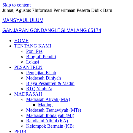
Skip to content
Jumat, Agustus 7
Informasi Penerimaan Peserta Didik Baru
MANSYAUL ULUM
GANJARAN GONDANGLEGI MALANG 65174
HOME
TENTANG KAMI
Pon_Pes
Biografi Pendiri
Lokasi
PESANTREN
Pengajian Kitab
Madrasah Diniyah
Biaya Pesantren & Madin
RTQ Yanbu’a
MADRASAH
Madrasah Aliyah (MA)
Mading
Madrasah Tsanawiyah (MTs)
Madrasah Ibtidaiyah (MI)
Raudlatul Athfal (RA)
Kelompok Bermain (KB)
PPDB