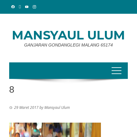
Skip
to
content
MANSYAUL ULUM
GANJARAN GONDANGLEGI MALANG 65174
8
29 Maret 2017
by
Mansyaul Ulum