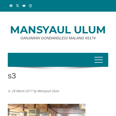
Skip
to
content
MANSYAUL ULUM
GANJARAN GONDANGLEGI MALANG 65174
s3
29 Maret 2017
by
Mansyaul Ulum