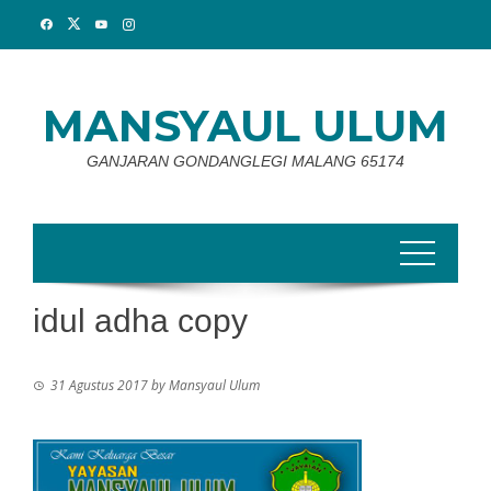
Skip
to
content
MANSYAUL ULUM
GANJARAN GONDANGLEGI MALANG 65174
idul adha copy
31 Agustus 2017
by
Mansyaul Ulum