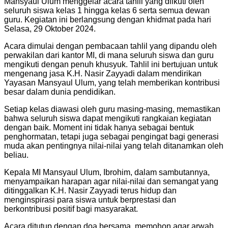
Mansyaul Ulum menggelar acara tahlil yang diikuti oleh
seluruh siswa kelas 1 hingga kelas 6 serta semua dewan
guru. Kegiatan ini berlangsung dengan khidmat pada hari
Selasa, 29 Oktober 2024.
Acara dimulai dengan pembacaan tahlil yang dipandu oleh
perwakilan dari kantor MI, di mana seluruh siswa dan guru
mengikuti dengan penuh khusyuk. Tahlil ini bertujuan untuk
mengenang jasa K.H. Nasir Zayyadi dalam mendirikan
Yayasan Mansyaul Ulum, yang telah memberikan kontribusi
besar dalam dunia pendidikan.
Setiap kelas diawasi oleh guru masing-masing, memastikan
bahwa seluruh siswa dapat mengikuti rangkaian kegiatan
dengan baik. Moment ini tidak hanya sebagai bentuk
penghormatan, tetapi juga sebagai pengingat bagi generasi
muda akan pentingnya nilai-nilai yang telah ditanamkan oleh
beliau.
Kepala MI Mansyaul Ulum, Ibrohim, dalam sambutannya,
menyampaikan harapan agar nilai-nilai dan semangat yang
ditinggalkan K.H. Nasir Zayyadi terus hidup dan
menginspirasi para siswa untuk berprestasi dan
berkontribusi positif bagi masyarakat.
Acara ditutup dengan doa bersama, memohon agar arwah