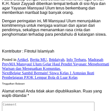
K.H. Nasir Zayyadi diberikan tempat terbaik di sisi-Nya dan
agar Yayasan Mansyaul Ulum terus berkembang dan
memberikan manfaat bagi banyak orang.
Dengan peringatan ini, MI Mansyaul Ulum menunjukkan
komitmennya untuk menjaga warisan dan ajaran dari
pendirinya, sekaligus menanamkan rasa cinta dan
penghormatan terhadap para pendahulu di kalangan siswa.
Kontributor : Fitrotul Islamiyah
Posted in
Artikel
,
Berita MU
,
Ibtidaiyah
,
Info Terbaru
,
Madrasah
Prev
MA Mansyaul Ulum Gelar Haul Pendiri Yayasan: Menghormati
Warisan dan Menguatkan Komunitas.
Next
Belajar Sambil Bermain! Siswa Kelas 1 Antusias Ikuti
Pembelajaran PJOK Lempar Bola di Luar Kelas
Tinggalkan Balasan
Alamat email Anda tidak akan dipublikasikan.
Ruas yang
wajib ditandai
*