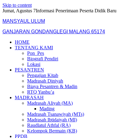
Skip to content
Jumat, Agustus 7
Informasi Penerimaan Peserta Didik Baru
MANSYAUL ULUM
GANJARAN GONDANGLEGI MALANG 65174
HOME
TENTANG KAMI
Pon_Pes
Biografi Pendiri
Lokasi
PESANTREN
Pengajian Kitab
Madrasah Diniyah
Biaya Pesantren & Madin
RTQ Yanbu’a
MADRASAH
Madrasah Aliyah (MA)
Mading
Madrasah Tsanawiyah (MTs)
Madrasah Ibtidaiyah (MI)
Raudlatul Athfal (RA)
Kelompok Bermain (KB)
PPDB