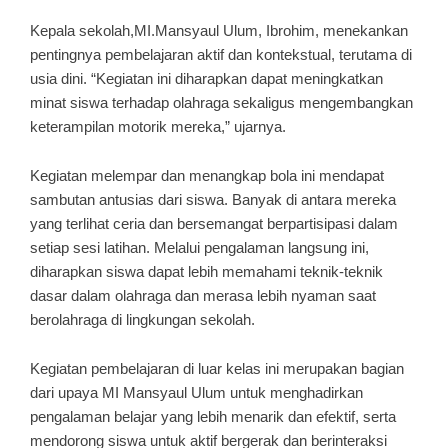
Kepala sekolah,MI.Mansyaul Ulum, Ibrohim, menekankan
pentingnya pembelajaran aktif dan kontekstual, terutama di
usia dini. “Kegiatan ini diharapkan dapat meningkatkan
minat siswa terhadap olahraga sekaligus mengembangkan
keterampilan motorik mereka,” ujarnya.
Kegiatan melempar dan menangkap bola ini mendapat
sambutan antusias dari siswa. Banyak di antara mereka
yang terlihat ceria dan bersemangat berpartisipasi dalam
setiap sesi latihan. Melalui pengalaman langsung ini,
diharapkan siswa dapat lebih memahami teknik-teknik
dasar dalam olahraga dan merasa lebih nyaman saat
berolahraga di lingkungan sekolah.
Kegiatan pembelajaran di luar kelas ini merupakan bagian
dari upaya MI Mansyaul Ulum untuk menghadirkan
pengalaman belajar yang lebih menarik dan efektif, serta
mendorong siswa untuk aktif bergerak dan berinteraksi