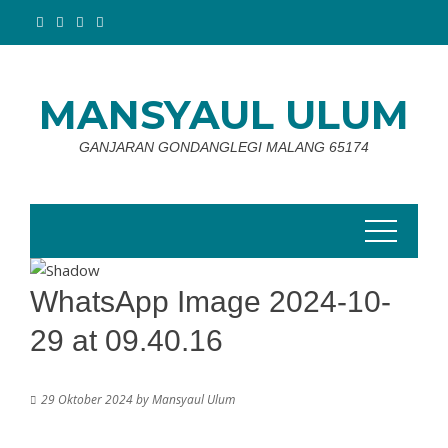
Skip
to
content
MANSYAUL ULUM
GANJARAN GONDANGLEGI MALANG 65174
WhatsApp Image 2024-10-
29 at 09.40.16
29 Oktober 2024
by
Mansyaul Ulum