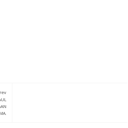
rev
AUL
GAN
MA.