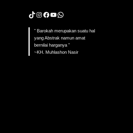
TikTok
Instagram
Facebook
YouTube
WhatsApp
" Barokah merupakan suatu hal
yang Abstrak namun amat
bernilai harganya "
~KH. Muhlashon Nasir