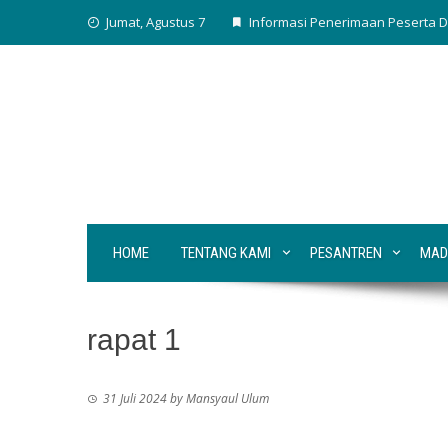
Skip
Jumat, Agustus 7
Informasi Penerimaan Peserta D
to
content
HOME
TENTANG KAMI
PESANTREN
MAD
rapat 1
31 Juli 2024
by
Mansyaul Ulum