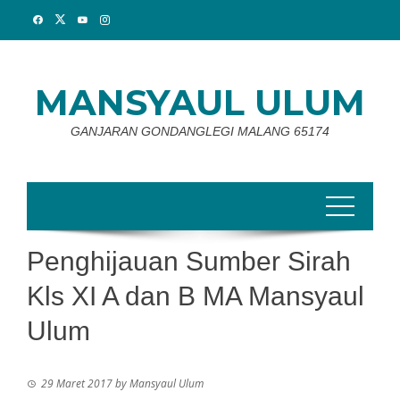
Skip
to
content
MANSYAUL ULUM
GANJARAN GONDANGLEGI MALANG 65174
Penghijauan Sumber Sirah
Kls XI A dan B MA Mansyaul
Ulum
29 Maret 2017
by
Mansyaul Ulum