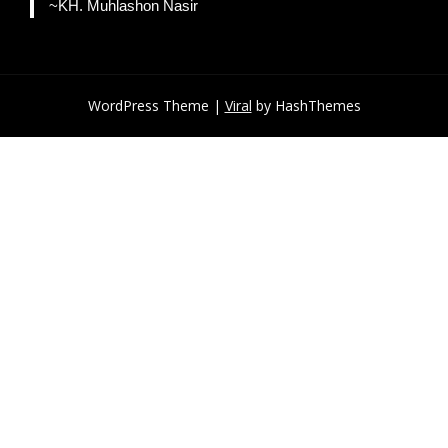
~KH. Muhlashon Nasir
WordPress Theme |
Viral
by HashThemes