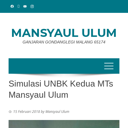
Skip
to
content
MANSYAUL ULUM
GANJARAN GONDANGLEGI MALANG 65174
Simulasi UNBK Kedua MTs
Mansyaul Ulum
15 Februari 2018
by
Mansyaul Ulum